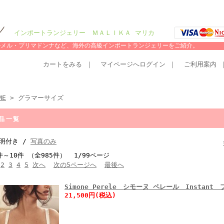
インポートランジェリー ＭＡＬＩＫＡ マリカ
シャルメル・プリマドンナなど、海外の高級インポートランジェリーをご紹介。
カートをみる
｜
マイページへログイン
｜
ご利用案内
ME
> グラマーサイズ
品一覧
明付き /
写真のみ
件～10件 （全985件） 1/99ページ
2
3
4
5
次へ
次の5ページへ
最後へ
Simone Perele シモーヌ ペレール Instan
21,500円(税込)