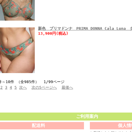
新色 プリマドンナ PRIMA DONNA Cala Luna
13,900円(税込)
件～10件 （全985件） 1/99ページ
2
3
4
5
次へ
次の5ページへ
最後へ
ご利用案内
配送料
個人情