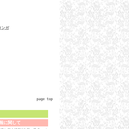
 タンガ
page top
報に関して