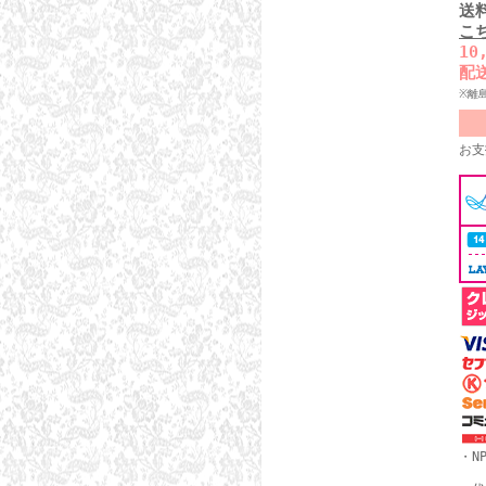
送
こ
1
配
※離
お支
・N