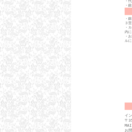
・代
・銀
・銀
３営
・カ
内に
・お
ルに
イ
〒3
MA
お