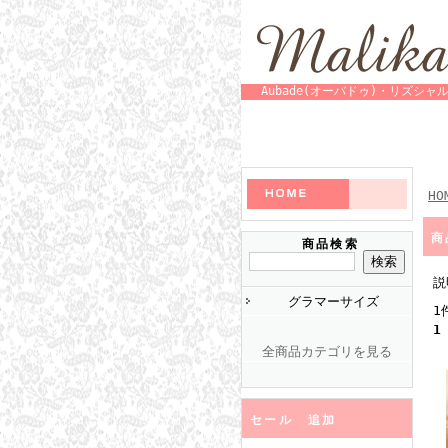
Aubade(オーバドゥ)・リズ
HO
商
商品検索
説
グラマーサイズ
1
1
全商品カテゴリを見る
セール 追加