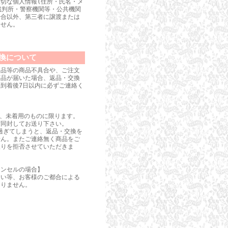
切な個人情報(住所・氏名・メ
裁判所・警察機関等・公共機関
場合以外、第三者に譲渡または
ません。
換について
良品等の商品不具合や、ご注文
商品が届いた場合、返品・交換
到着後7日以内に必ずご連絡く
は、未着用のものに限ります。
ず同封してお送り下さい。
過ぎてしまうと、返品・交換を
せん。またご連絡無く商品をご
取りを拒否させていただきま
ャンセルの場合】
違い等、お客様のご都合による
おりません。