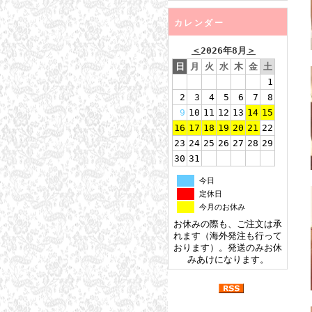
カレンダー
＜
2026年8月
＞
日
月
火
水
木
金
土
1
2
3
4
5
6
7
8
9
10
11
12
13
14
15
16
17
18
19
20
21
22
23
24
25
26
27
28
29
30
31
今日
定休日
今月のお休み
お休みの際も、ご注文は承
れます（海外発注も行って
おります）。発送のみお休
みあけになります。