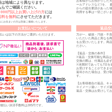
お客様からお預かりした大
料は地域により異なります。
ールアドレスなど)を、 
ちら
でご確認ください。
からの提出要請があった
0,000円以上お買い上げの方
には
利用する事は一切ござい
送料を無料
にさせてただきます。
島にお住まいの方は別途ご連絡いたします。
お支払いについて
返品交
払いは以下の方法がご選択いただけます。
万が一、破損・汚損・不
いただいた商品と異なる
をお受けいたします。商品
ださい。
【返品・交換の条件】
※返品・交換可能な商品
交換の際は、付属品も必
※未開封であっても7日を
お受けすることができま
返却された場合は、受け
す。
【お客様都合の返品、キ
※イメージ違い・サイズ
返品・交換はお受けして
P後払い決済手数料は205円です。