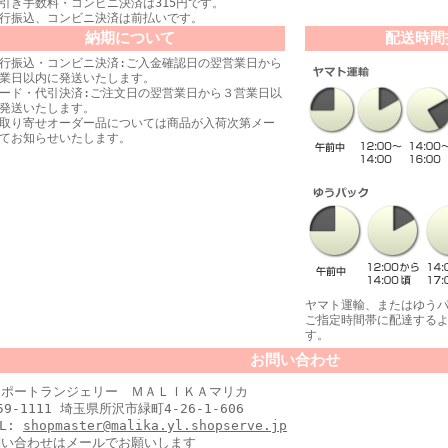
引き手数料・コンビニ決済は315円です。
行振込、コンビニ決済は前払いです。
納期について
配送時間
行振込・コンビニ決済:ご入金確認日の翌営業日から
業日以内に発送いたします。
ード・代引決済:ご注文日の翌営業日から３営業日以
発送いたします。
取り寄せオーダー品については商品が入荷次第メー
てお知らせいたします。
ヤマト運輸、またはゆう
ご指定時間帯に配達する
す。
お問い合わせ
ンポートランジェリー ＭＡＬＩＫＡマリカ
59-1111 埼玉県所沢市緑町4-26-1-606
IL:
shopmaster@malika.yl.shopserve.jp
問い合わせはメールでお願いします