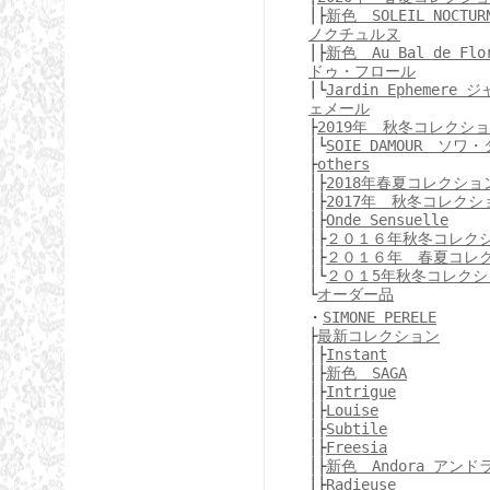
│├
新色 SOLEIL NOCT
ノクチュルヌ
│├
新色 Au Bal de F
ドゥ・フロール
│└
Jardin Ephemere
ェメール
├
2019年 秋冬コレクシ
│└
SOIE DAMOUR ソワ
├
others
│├
2018年春夏コレクショ
│├
2017年 秋冬コレクシ
│├
Onde Sensuelle
│├
２０１６年秋冬コレク
│├
２０１６年 春夏コレ
│└
２０１5年秋冬コレクシ
└
オーダー品
・
SIMONE PERELE
├
最新コレクション
│├
Instant
│├
新色 SAGA
│├
Intrigue
│├
Louise
│├
Subtile
│├
Freesia
│├
新色 Andora アンド
│├
Radieuse