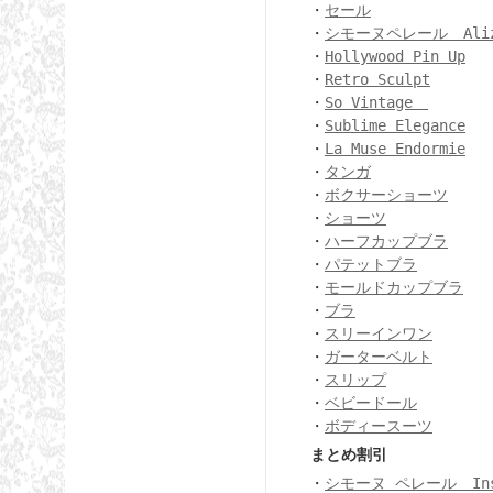
・
セール
・
シモーヌペレール Ali
・
Hollywood Pin Up
・
Retro Sculpt
・
So Vintage
・
Sublime Elegance
・
La Muse Endormie
・
タンガ
・
ボクサーショーツ
・
ショーツ
・
ハーフカップブラ
・
パテットブラ
・
モールドカップブラ
・
ブラ
・
スリーインワン
・
ガーターベルト
・
スリップ
・
ベビードール
・
ボディースーツ
まとめ割引
・
シモーヌ ペレール Ins