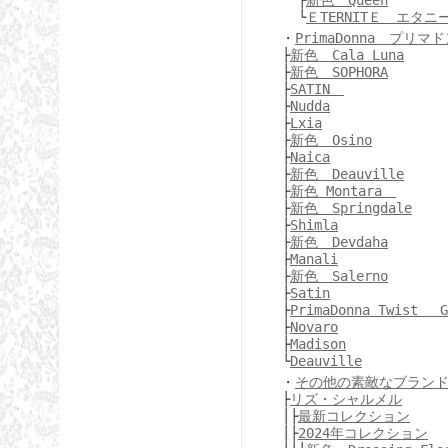
├
新色 Queen
└
ＥTERNITＥ エタニ
・
PrimaDonna プリマ
├
新色 Cala Luna
├
新色 SOPHORA
├
SATIN
├
Nudda
├
Lxia
├
新色 Osino
├
Naica
├
新色 Deauville
├
新色 Montara
├
新色 Springdale
├
Shimla
├
新色 Devdaha
├
Manali
├
新色 Salerno
├
Satin
├
PrimaDonna Twist G
├
Novaro
├
Madison
└
Deauville
・
その他の素敵なブラン
├
リズ・シャルメル
│├
最新コレクション
│├
2024年コレクション