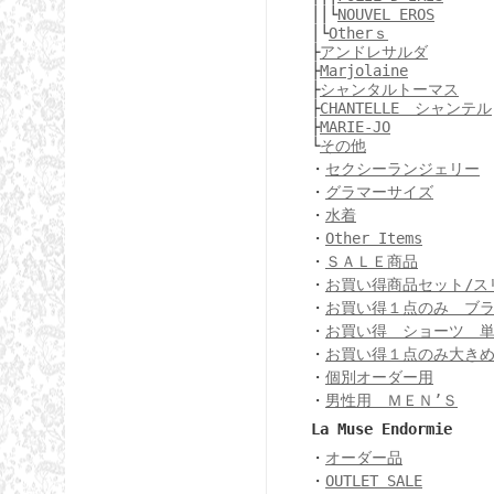
││└
NOUVEL EROS
│└
Otherｓ
├
アンドレサルダ
├
Marjolaine
├
シャンタルトーマス
├
CHANTELLE シャンテル
├
MARIE-JO
└
その他
・
セクシーランジェリー
・
グラマーサイズ
・
水着
・
Other Items
・
ＳＡＬＥ商品
・
お買い得商品セット/ス
・
お買い得１点のみ ブ
・
お買い得 ショーツ 
・
お買い得１点のみ大き
・
個別オーダー用
・
男性用 ＭＥＮ’Ｓ
La Muse Endormie
・
オーダー品
・
OUTLET SALE