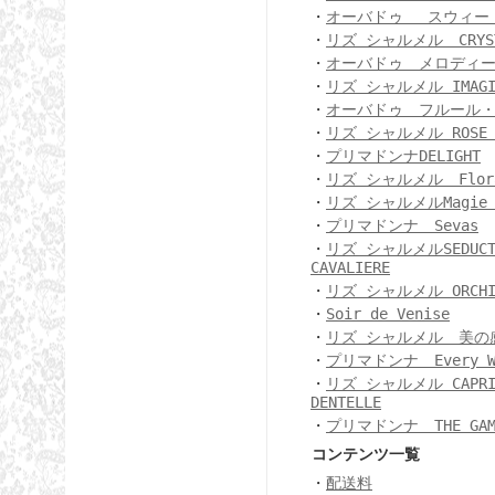
・
オーバドゥ スウィー
・
リズ シャルメル CRYSTA
・
オーバドゥ メロディ
・
リズ シャルメル IMAGIN
・
オーバドゥ フルール
・
リズ シャルメル ROSE D
・
プリマドンナDELIGHT
・
リズ シャルメル Flora
・
リズ シャルメルMagie S
・
プリマドンナ Sevas
・
リズ シャルメルSEDUCT
CAVALIERE
・
リズ シャルメル ORCHID
・
Soir de Venise
・
リズ シャルメル 美の
・
プリマドンナ Every W
・
リズ シャルメル CAPRI
DENTELLE
・
プリマドンナ THE GAM
コンテンツ一覧
・
配送料