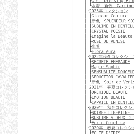
││├
新色 Dressing Flo
││└
水着 新色 Carmine 
│├
2023年コレクション
││├
Glamour Couture
││├
新色 SPLENDEUR SO
││├
SUBLIME EN DENTEL
││├
CRYSTAL POESIE
││├
Imagine la Beaute
││├
ROSE DE VENISE
││├
水着
││└
Flora Aura
│├
2022年秋冬コレクショ
││├
SECRETE EMERAUDE
││├
Magie Saphir
││├
SENSUALITE DOUCEU
││├
SEDUCTION CAVALIE
││└
新色 Soir de Ven
│├
2021年 春夏コレクシ
││├
ORCHIDEE BEAUTE
││├
EMOTION BEAUTE
││└
CAPRICE EN DENTEL
│├
2020年 秋冬コレクシ
││├
SOIREE LIBERTIN
││├
SUBLIME A DEUX
││└
Ecrin Complice
│├
2020年 春夏コレクシ
││├
FOLIE D'IRIS