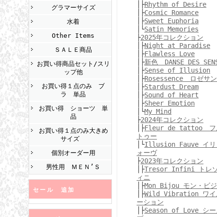
│├
Rhythm of Desire
グラマーサイズ
│├
Cosmic Romance
│├
Sweet Euphoria
水着
│└
Satin Memories
Other Items
├
2025年コレクション
│├
Night at Paradise
ＳＡＬＥ商品
│├
Flawless Love
│├
新色 DANSE DES SEN
お買い得商品セット/スリ
│├
Sense of Illusion
ップ他
│├
Rosessence ロゼサ
お買い得１点のみ ブ
│├
Stardust Dream
ラ 単品
│├
Sound of Heart
│├
Sheer Emotion
お買い得 ショーツ 単
│└
My Mind
品
├
2024年コレクション
│├
Fleur de tatto
お買い得１点のみ大きめ
トゥー
サイズ
│└
Illusion Fauve
ォーヴ
個別オーダー用
├
2023年コレクション
男性用 ＭＥＮ’Ｓ
│├
Tresor Infini 
ィニ
│├
Mon Bijou モン・ビ
セール 追加
│├
Wild Vibration
ーション
│├
Season of Love