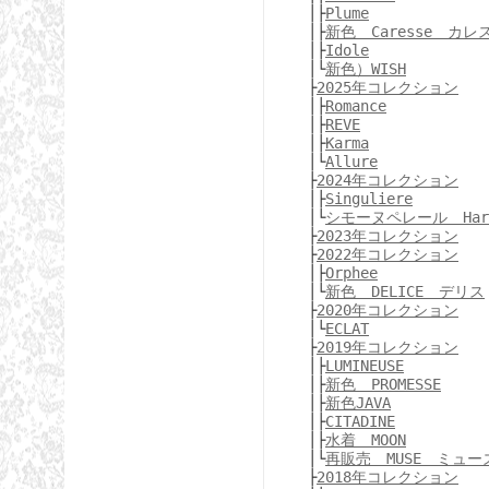
│├
Plume
│├
新色 Caresse カレ
│├
Idole
│└
新色）WISH
├
2025年コレクション
│├
Romance
│├
REVE
│├
Karma
│└
Allure
├
2024年コレクション
│├
Singuliere
│└
シモーヌペレール Har
├
2023年コレクション
├
2022年コレクション
│├
Orphee
│└
新色 DELICE デリス
├
2020年コレクション
│└
ECLAT
├
2019年コレクション
│├
LUMINEUSE
│├
新色 PROMESSE
│├
新色JAVA
│├
CITADINE
│├
水着 MOON
│└
再販売 MUSE ミュー
├
2018年コレクション