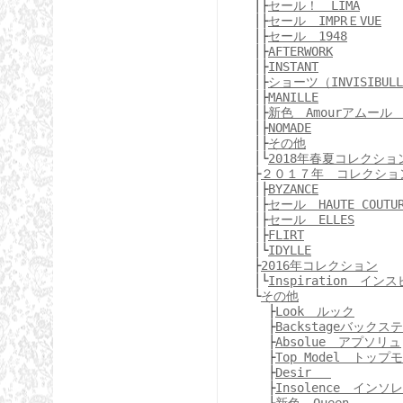
│├
セール！ LIMA
│├
セール IMPRＥVUE
│├
セール 1948
│├
AFTERWORK
│├
INSTANT
│├
ショーツ（INVISIBUL
│├
MANILLE
│├
新色 Amourアムー
│├
NOMADE
│├
その他
│└
2018年春夏コレクショ
├
２０１７年 コレクショ
│├
BYZANCE
│├
セール HAUTE COUTU
│├
セール ELLES
│├
FLIRT
│└
IDYLLE
├
2016年コレクション
│└
Inspiration イ
└
その他
├
Look ルック
├
Backstageバックス
├
Absolue アプソリュ
├
Top Model トップ
├
Desir
├
Insolence インソ