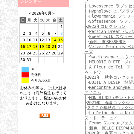
ブ
カレンダー
│├
Lovessence ラブッ
│├
Hypnolove ヒプノラブ
＜
2026年8月
＞
│├
Flowermania フラ
日
月
火
水
木
金
土
│└
Softessence ソフ
├
2022年コレクション
1
│├
Persian Dream 
2
3
4
5
6
7
8
│├
Sweet Folk スウィ
9
10
11
12
13
14
15
│├
新色 ROSESSENCE
16
17
18
19
20
21
22
│├
Velvet Memories
ーズ
23
24
25
26
27
28
29
│├
Sweetessence ス
30
31
│├
MELODIE D'ETE 
│└
A Fleur de Toi
今日
ゥ・トワ
定休日
├
2021年 秋冬コレクシ
今月のお休み
│├
BOITE A DESIR 欲
│├
Rencontre anony
お休みの際も、ご注文は承
アノニム
れます（海外発注も行って
│└
MON BIJOU（モン・
おります）。発送のみお休
├
2021年 春夏コレクシ
みあけになります。
├
２０２０年秋冬コレクシ
│├
La Reine de la N
ヌ・ド・ラニュイ
│├
Femme Glamourフ
│└
新色 BELLE DISPAHA
├
2020年 春夏コレクシ