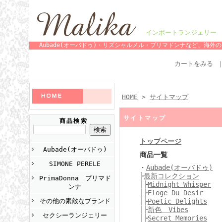
インポートランジェリー 
Aubade(オーバドゥ)・リズシャルメル・プリマドンナなど、海
カートをみる
HOME
>
サイトマップ
サイトマップ
商品検索
トップページ
Aubade(オーバドゥ)
商品一覧
SIMONE PERELE
・
Aubade(オーバドゥ)
├
最新コレクション
PrimaDonna プリマド
│├
Midnight Whisper
ンナ
│├
Eloge Du Desir
その他の素敵なブランド
│├
Poetic Delights
│├
新色 Vibes
セクシーランジェリー
│├
Secret Memories