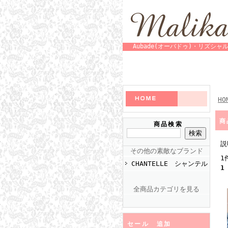
Aubade(オーバドゥ)・リズ
HO
商
商品検索
説
その他の素敵なブランド
1
CHANTELLE シャンテル
1
全商品カテゴリを見る
セール 追加