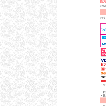
配
※離
お支
・N
・代
・銀