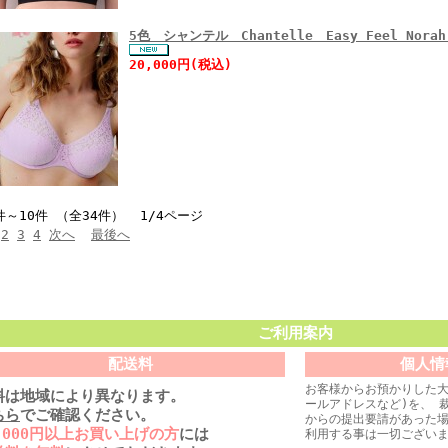
5色 シャンテル Chantelle Easy Feel No
20,000円(税込)
件～10件 （全34件） 1/4ページ
2
3
4
次へ
最後へ
ご利用案内
配送料
個人情
お客様からお預かりした大
料は地域により異なります。
ールアドレスなど)を、 
ちら
でご確認ください。
からの提出要請があった
0,000円以上お買い上げの方
には
利用する事は一切ござい