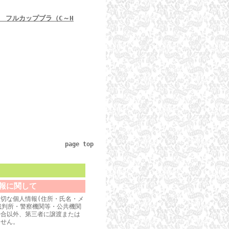
rah フルカップブラ（C～H
page top
報に関して
切な個人情報(住所・氏名・メ
裁判所・警察機関等・公共機関
場合以外、第三者に譲渡または
ません。