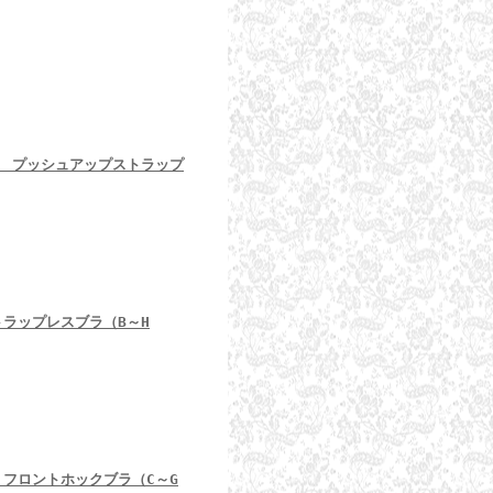
orah プッシュアップストラップ
 ストラップレスブラ（B～H
ah フロントホックブラ（C～G