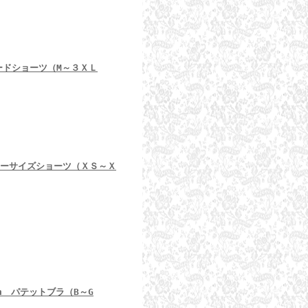
ダードショーツ（M～３ＸＬ
リーサイズショーツ（ＸＳ～Ｘ
rah パテットブラ（B～G