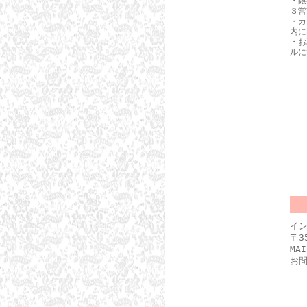
・銀
３営
・カ
内に
・お
ルに
イ
〒3
MA
お