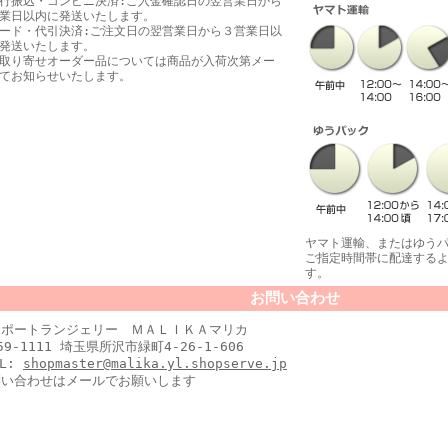
行振込・コンビニ決済:ご入金確認日の翌営業日から
業日以内に発送いたします。
ード・代引決済:ご注文日の翌営業日から３営業日以
発送いたします。
取り寄せオーダー品については商品が入荷次第メー
てお知らせいたします。
ヤマト運輸、またはゆう
ご指定時間帯に配達する
す。
お問い合わせ
ンポートランジェリー ＭＡＬＩＫＡマリカ
59-1111 埼玉県所沢市緑町4-26-1-606
IL:
shopmaster@malika.yl.shopserve.jp
問い合わせはメールでお願いします