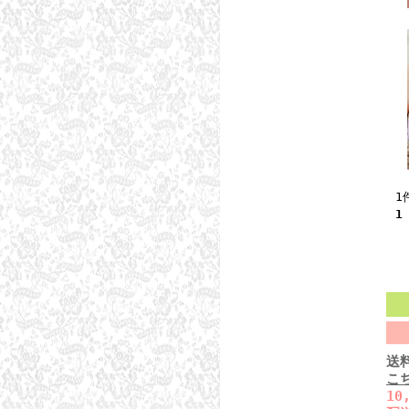
1
1
送
こ
1