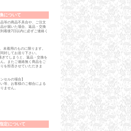
換について
良品等の商品不具合や、ご注文
商品が届いた場合、返品・交換
到着後7日以内に必ずご連絡く
は、未着用のものに限ります。
ず同封してお送り下さい。
過ぎてしまうと、返品・交換を
せん。またご連絡無く商品をご
取りを拒否させていただきま
ャンセルの場合】
違い等、お客様のご都合による
おりません。
指定について