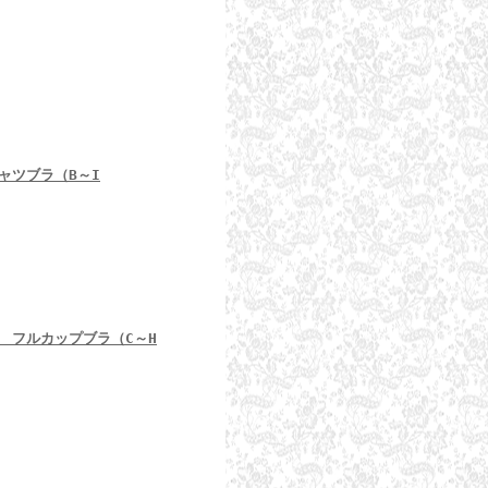
Tシャツブラ（B～I
rah フルカップブラ（C～H