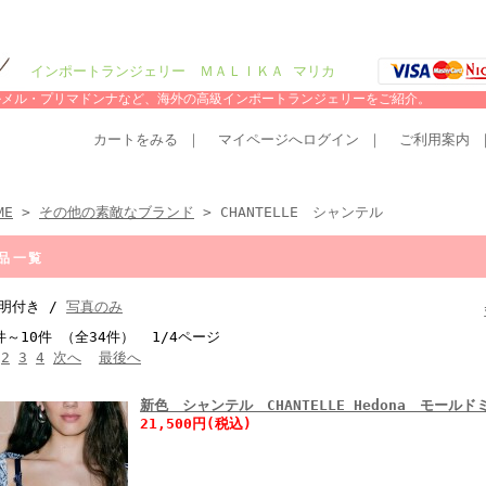
インポートランジェリー ＭＡＬＩＫＡ マリカ
シャルメル・プリマドンナなど、海外の高級インポートランジェリーをご紹介。
カートをみる
｜
マイページへログイン
｜
ご利用案内
ME
>
その他の素敵なブランド
> CHANTELLE シャンテル
品一覧
明付き /
写真のみ
件～10件 （全34件） 1/4ページ
2
3
4
次へ
最後へ
新色 シャンテル CHANTELLE Hedona モール
21,500円(税込)