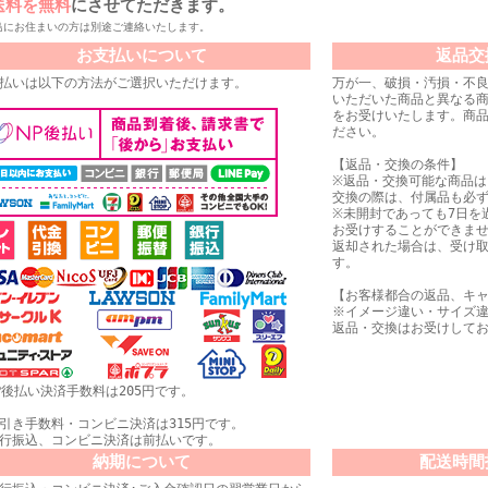
送料を無料
にさせてただきます。
島にお住まいの方は別途ご連絡いたします。
お支払いについて
返品交
払いは以下の方法がご選択いただけます。
万が一、破損・汚損・不
いただいた商品と異なる
をお受けいたします。商品
ださい。
【返品・交換の条件】
※返品・交換可能な商品
交換の際は、付属品も必
※未開封であっても7日を
お受けすることができま
返却された場合は、受け
す。
【お客様都合の返品、キ
※イメージ違い・サイズ
返品・交換はお受けして
P後払い決済手数料は205円です。
引き手数料・コンビニ決済は315円です。
行振込、コンビニ決済は前払いです。
納期について
配送時間